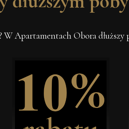
y dłuższym poby
j? W Apartamentach Obora dłuższy po