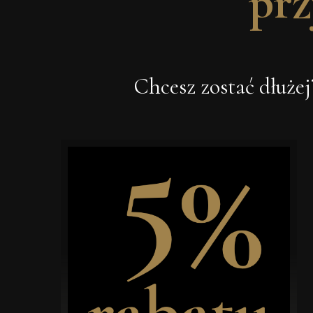
prz
Chcesz zostać dłuże