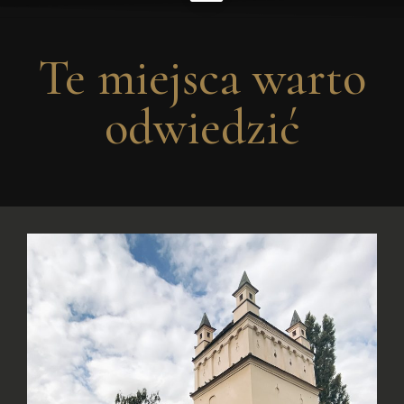
Te miejsca warto
odwiedzić